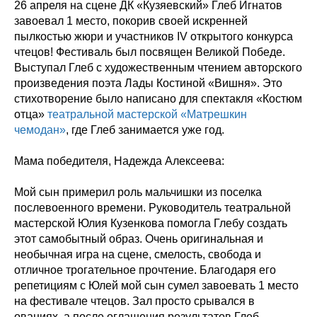
26 апреля на сцене ДК «Кузяевский» Глеб Игнатов
завоевал 1 место, покорив своей искренней
пылкостью жюри и участников IV открытого конкурса
чтецов! Фестиваль был посвящен Великой Победе.
Выступал Глеб с художественным чтением авторского
произведения поэта Лады Костиной «Вишня». Это
стихотворение было написано для спектакля «Костюм
отца»
театральной мастерской «Матрешкин
чемодан»
, где Глеб занимается уже год.
Мама победителя, Надежда Алексеева:
Мой сын примерил роль мальчишки из поселка
послевоенного времени. Руководитель театральной
мастерской Юлия Кузенкова помогла Глебу создать
этот самобытный образ. Очень оригинальная и
необычная игра на сцене, смелость, свобода и
отличное трогательное прочтение. Благодаря его
репетициям с Юлей мой сын сумел завоевать 1 место
на фестивале чтецов. Зал просто срывался в
овациях, а после оглашения результатов Глеб