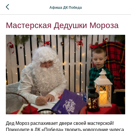
Афиша ДК Победа
Мастерская Дедушки Мороза
Дед Мороз распахивает двери своей мастерской!
Приходите в ДК «Победа» творить новогодние чудеса