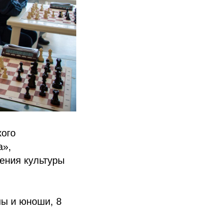
ого
а»,
ения культуры
ны и юноши, 8