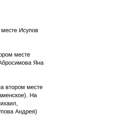
 месте Исупов
ором месте
 Абросимова Яна
на втором месте
аменское). На
ихаил,
упова Андрея)