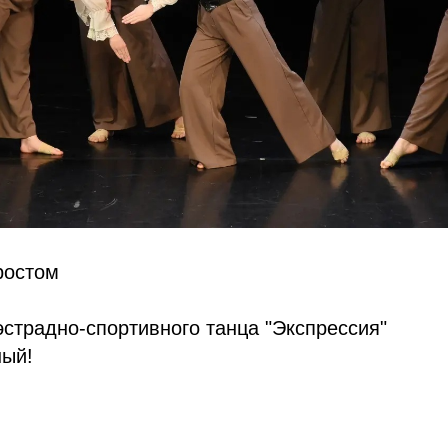
ростом
эстрадно-спортивного танца "Экспрессия"
ный!