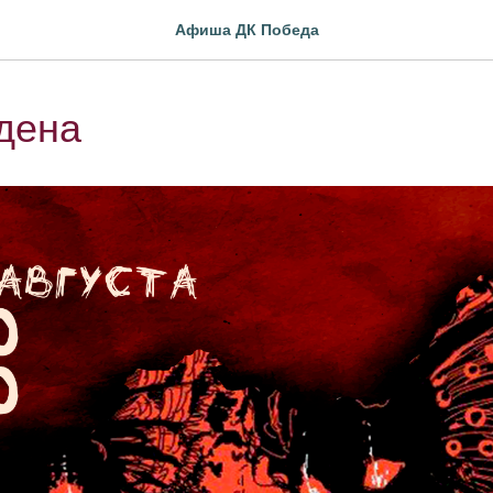
Афиша ДК Победа
дена