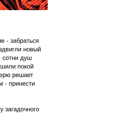
е - забраться
оздвигли новый
- сотни душ
ушили покой
верю решает
м - принести
у загадочного