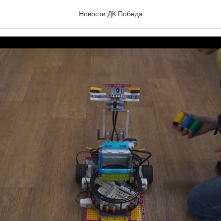
озга" на фестивале RoboS
Новости ДК Победа