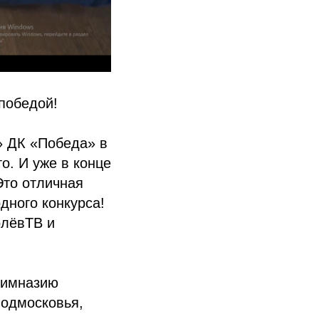
победой!
» ДК «Победа» в
о. И уже в конце
Это отличная
дного конкурса!
олёвТВ и
гимназию
Подмосковья,