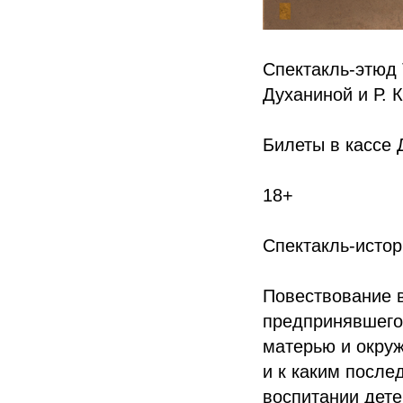
Спектакль-этюд 
Духаниной и Р. 
Билеты в кассе
18+
Спектакль-истори
Повествование в
предпринявшего
матерью и окру
и к каким после
воспитании дете