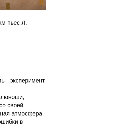
ам пьес Л.
ль - эксперимент.
до юноши,
со своей
йная атмосфера
ошибки в