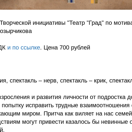
Творческой инициативы "Театр "Град" по мотив
Козырчикова
 ДК
и по ссылке
. Цена 700 рублей
я, спектакль – нерв, спектакль – крик, спектак
зросления и развития личности от подростка 
 попытку исправить трудные взаимоотношения 
жающим миром. Притча как виляет на нас семе
дствиям могут привести казалось бы невинные 
й.