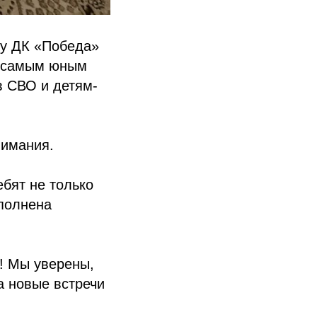
ру ДК «Победа»
к самым юным
в СВО и детям-
нимания.
ебят не только
аполнена
! Мы уверены,
а новые встречи