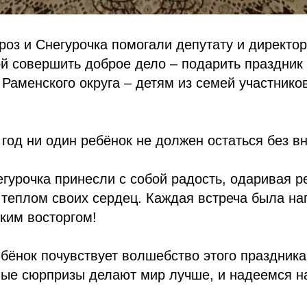
оз и Снегурочка помогали депутату и директо
й совершить доброе дело – подарить праздни
Раменского округа – детям из семей участнико
год ни один ребёнок не должен остаться без в
гурочка принесли с собой радость, одаривая р
 теплом своих сердец. Каждая встреча была н
ким восторгом!
бёнок почувствует волшебство этого праздника
ные сюрпризы делают мир лучше, и надеемся н