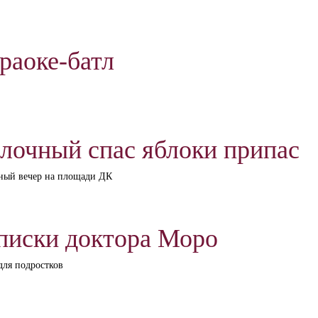
раоке-батл
лочный спас яблоки припас
ный вечер на площади ДК
писки доктора Моро
для подростков