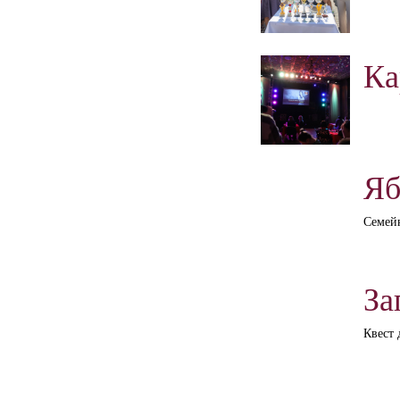
Ка
Яб
Семей
За
Квест 