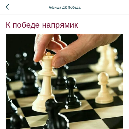
Афиша ДК Победа
К победе напрямик