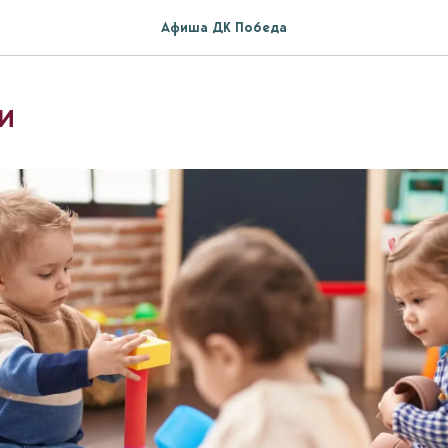
Афиша ДК Победа
и