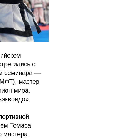
сийском
стретились с
им семинара —
МФТ), мастер
пион мира,
хэквондо».
спортивной
ием Томаса
о мастера.