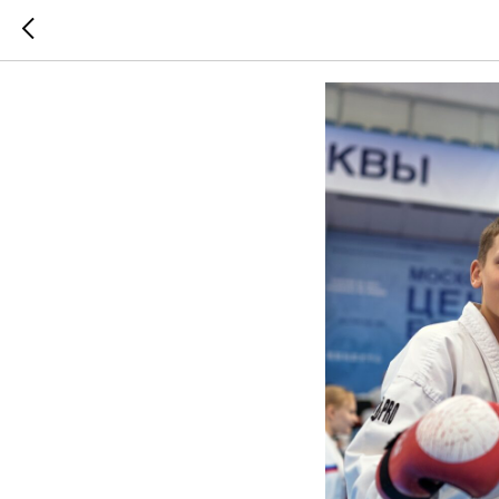
Тхэквонд