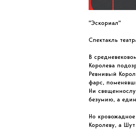
"Эскориал"
Спектакль театр
В средневековом
Королева подозр
Ревнивый Корол
фарс, поменявш
Ни священнослу
безумию, а еди
Но кровожадное
Королеву, а Шу