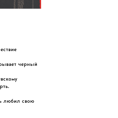
шествие
грывает черный
евскому
рть.
нь любил свою