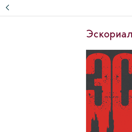
Эскориа