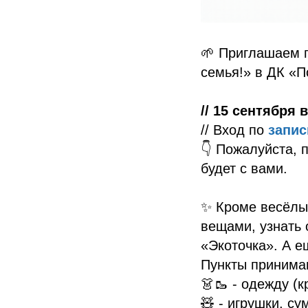
🌱 Приглашаем п
семья!» в ДК «П
// 15 сентября в
// Вход по
запис
👇 Пожалуйста, 
будет с вами.
✨ Кроме весёлы
вещами, узнать 
«Экоточка». А е
Пункты принима
👗🥾 - одежду (к
🧸 - игрушки, су