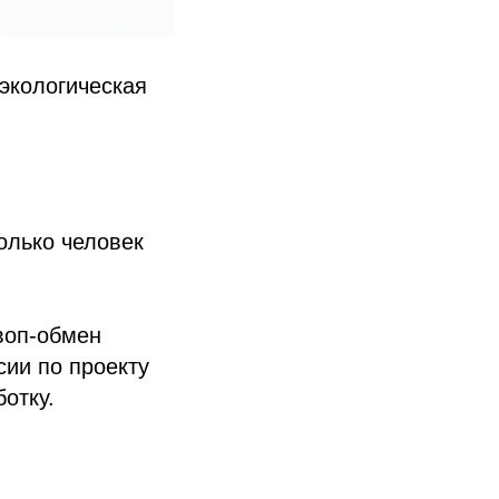
экологическая
колько человек
воп-обмен
сии по проекту
отку.