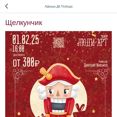
Афиша ДК Победа
Щелкунчик