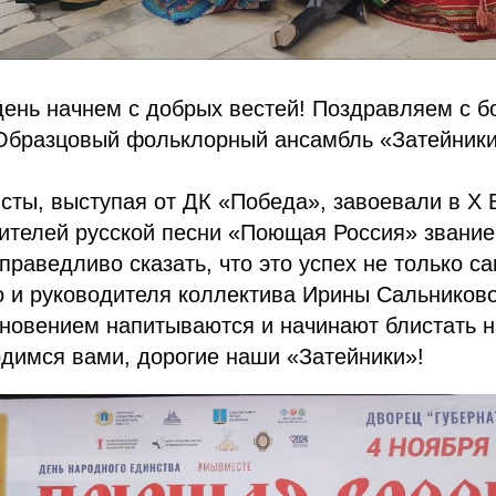
день начнем с добрых вестей! Поздравляем с 
 Образцовый фольклорный ансамбль «Затейники
сты, выступая от ДК «Победа», завоевали в X 
ителей русской песни «Поющая Россия» звание 
справедливо сказать, что это успех не только с
о и руководителя коллектива Ирины Сальниково
новением напитываются и начинают блистать н
димся вами, дорогие наши «Затейники»!