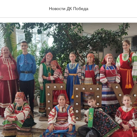
ки" на фестивале "Поющая
Новости ДК Победа