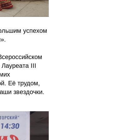
большим успехом
».
Всероссийском
Лауреата III
амих
й. Её трудом,
аши звездочки.