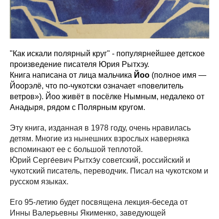
"Как искали полярный круг" - популярнейшее детское
произведение писателя Юрия Рытхэу.
Книга написана от лица мальчика
Йоо
(полное имя —
Йоорэлё, что по-чукотски означает «повелитель
ветров»). Йоо живёт в посёлке Нымным, недалеко от
Анадыря, рядом с Полярным кругом.
Эту книга, изданная в 1978 году, очень нравилась
детям. Многие из нынешних взрослых наверняка
вспоминают ее с большой теплотой.
Ю́рий Серге́евич Рытхэ́у
советский
,
российский
и
чукотский
писатель
, переводчик. Писал на
чукотском
и
русском
языках.
Его 95-летию будет посвящена лекция-беседа от
Инны Валерьевны Якименко, заведующей