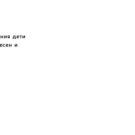
ения дети
есен и