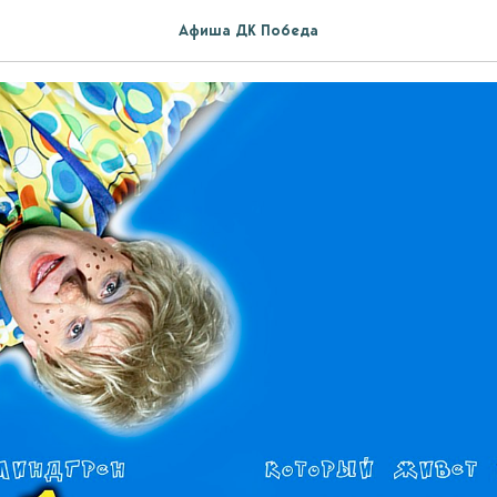
 который живет на крыше
Афиша ДК Победа