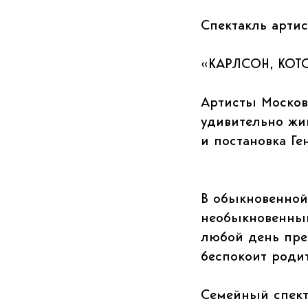
Спектакль артис
«КАРЛСОН, КОТ
Артисты Московс
удивительно жи
и постановка Ге
В обыкновенной
необыкновенный
любой день пре
беспокоит роди
Семейный спекта