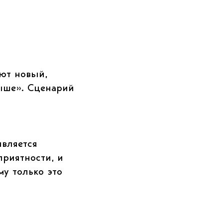
яют новый,
рыше». Сценарий
является
риятности, и
у только это