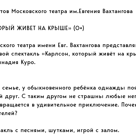
тов Московского театра им.Евгения Вахтангова
ОРЫЙ ЖИВЕТ НА КРЫШЕ» (0+)
кого театра имени Евг. Вахтангова представл
вой спектакль «Карлсон, который живёт на к
ннадия Куро.
 семье, у обыкновенного ребёнка однажды по
 друг. С таким другом не страшны любые неп
вращается в удивительное приключение. Почем
телей?
кль с песнями, шутками, игрой с залом.