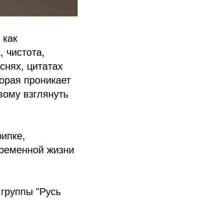
 как
 чистота,
снях, цитатах
орая проникает
вому взглянуть
ипке,
временной жизни
 группы "Русь